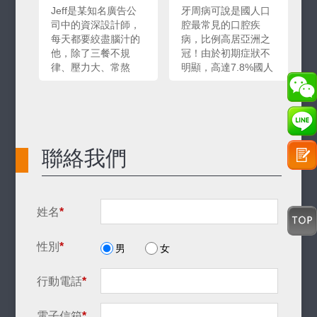
Jeff是某知名廣告公
牙周病可說是國人口
司中的資深設計師，
腔最常見的口腔疾
每天都要絞盡腦汁的
病，比例高居亞洲之
他，除了三餐不規
冠！由於初期症狀不
律、壓力大、常熬
明顯，高達7.8%國人
夜，為了激發靈感，
患有輕重不一的牙周
一天都抽上一、兩包
病與口腔問題卻不自
菸、咖啡灌個不停，
覺，殊不知隨時間累
對自己的口腔衛生更
積，牙周病可是會連
是有一搭沒一搭的加
帶影響到牙齒排列、
聯絡我們
減清潔。Jeff來到我
外觀，甚至是全身健
們微笑美學牙醫診所
康！對於時間有限，
就診是因為他發現自
但又想治療牙周病，
己的牙齦出血頻率越
同時將咬合與美齒調
來越高，且口臭變
整改善的患者，透過
姓名
*
重、牙齒動搖、咀嚼
全面整合的協同治
無力不適的症狀也越
療，可以將整體療程
性別
*
男
女
來越明顯，在同事的
時間縮短，快速又便
勸說下，才決定找專
利，可說是空中飛人
業醫師治療。
與忙碌人士的理想選
行動電話
*
擇。
電子信箱
*